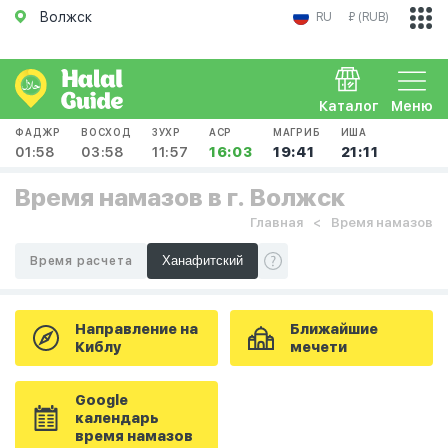
Волжск
RU
₽ (RUB)
Каталог
Меню
ФАДЖР
ВОСХОД
ЗУХР
АСР
МАГРИБ
ИША
01:58
03:58
11:57
16:03
19:41
21:11
Время намазов в г. Волжск
Главная
Время намазов
Время расчета
Направление на
Ближайшие
Киблу
мечети
Google
календарь
время намазов