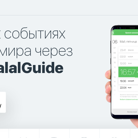
х событиях
мира через
lalGuide