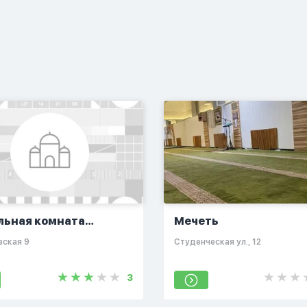
льная комната
Мечеть
неж
вская 9
Студенческая ул., 12
3