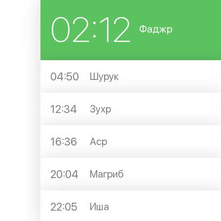
02:12
Фаджр
04:50
Шурук
12:34
Зухр
16:36
Аср
20:04
Магриб
22:05
Иша