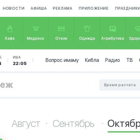
НОВОСТИ
АФИША
РЕКЛАМА
ПРИЛОЖЕНИЕ
ПРАЗДНИК
Кафе
Медресе
Отели
Одежда
Атрибутика
Здор
Б
ИША
Вопрос имаму
Кибла
Радио
ТВ
4
22:05
неж
Время расчета
Август
Сентябрь
Октяб