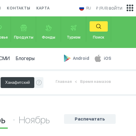
войти
И
КОНТАКТЫ
КАРТА
RU
₽ (RUB)
овье
Продукты
Фонды
Туризм
Поиск
СМИ
Блогеры
Android
iOS
Главная
Время намазов
рь
Ноябрь
Распечатать