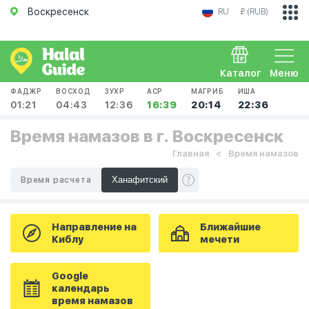
Воскресенск
RU
₽ (RUB)
Каталог
Меню
ФАДЖР
ВОСХОД
ЗУХР
АСР
МАГРИБ
ИША
01:21
04:43
12:36
16:39
20:14
22:36
Время намазов в г. Воскресенск
Главная
Время намазов
Время расчета
Направление на
Ближайшие
Киблу
мечети
Google
календарь
время намазов