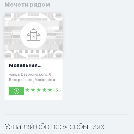
Мечети рядом
Молельная
комната в
улица Дзержинского, 6,
Воскресенске
Воскресенск, Московская
область, Россия, 140206
5
Узнавай обо всех событиях