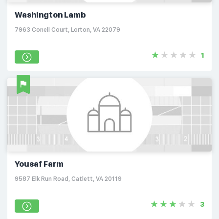
Washington Lamb
7963 Conell Court, Lorton, VA 22079
1
Yousaf Farm
9587 Elk Run Road, Catlett, VA 20119
3