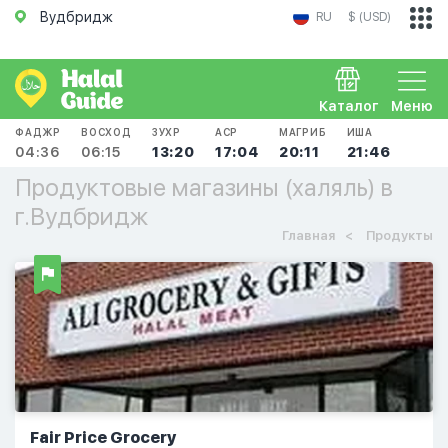
Вудбридж
RU
$ (USD)
Каталог
Меню
ФАДЖР
ВОСХОД
ЗУХР
АСР
МАГРИБ
ИША
04:36
06:15
13:20
17:04
20:11
21:46
Продуктовые магазины (халяль) в
г.Вудбридж
Главная
Продукты
Fair Price Grocery