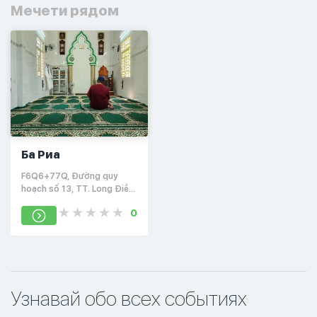
Мечети рядом
Ба Риа
F6Q6+77Q, Đường quy
hoạch số 13, TT. Long Điền,
Long Điền, Bà Rịa - Vũng
0
Tàu
Узнавай обо всех событиях