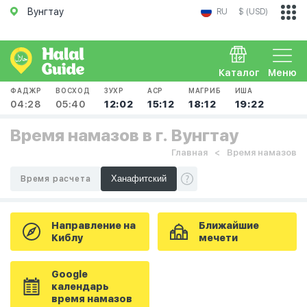
Вунгтау
RU
$ (USD)
Каталог
Меню
ФАДЖР
ВОСХОД
ЗУХР
АСР
МАГРИБ
ИША
04:28
05:40
12:02
15:12
18:12
19:22
Время намазов в г. Вунгтау
Главная
Время намазов
Время расчета
Направление на
Ближайшие
Киблу
мечети
Google
календарь
время намазов