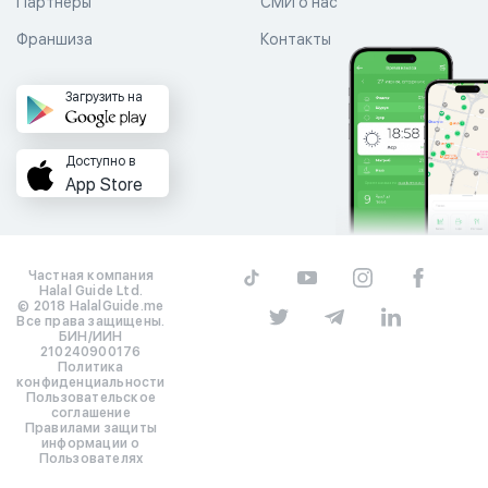
Партнеры
СМИ о нас
Франшиза
Контакты
Загрузить на
Доступно в
App Store
Частная компания
Halal Guide Ltd.
© 2018 HalalGuide.me
Все права защищены.
БИН/ИИН
210240900176
Политика
конфиденциальности
Пользовательское
соглашение
Правилами защиты
информации о
Пользователях