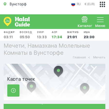
Вунсторф
RU
€ (EUR)
Каталог
Меню
ФАДЖР
ВОСХОД
ЗУХР
АСР
МАГРИБ
ИША
03:11
05:50
13:33
17:34
21:01
23:30
Мечети, Намазхана Молельные
Комнаты в Вунсторфе
Главная
Мечеть
Карта точек