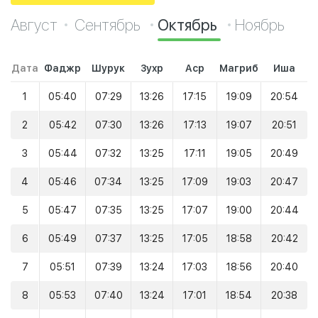
Август
Сентябрь
Октябрь
Ноябрь
Дата
Фаджр
Шурук
Зухр
Аср
Магриб
Иша
1
05:40
07:29
13:26
17:15
19:09
20:54
2
05:42
07:30
13:26
17:13
19:07
20:51
3
05:44
07:32
13:25
17:11
19:05
20:49
4
05:46
07:34
13:25
17:09
19:03
20:47
5
05:47
07:35
13:25
17:07
19:00
20:44
6
05:49
07:37
13:25
17:05
18:58
20:42
7
05:51
07:39
13:24
17:03
18:56
20:40
8
05:53
07:40
13:24
17:01
18:54
20:38