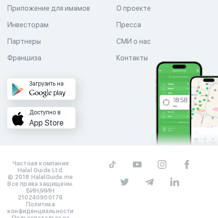
Приложение для имамов
О проекте
Инвесторам
Пресса
Партнеры
СМИ о нас
Франшиза
Контакты
Загрузить на
Доступно в
App Store
Частная компания
Halal Guide Ltd.
© 2018 HalalGuide.me
Все права защищены.
БИН/ИИН
210240900176
Политика
конфиденциальности