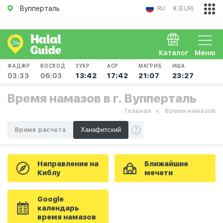
Вупперталь
RU
€ (EUR)
Каталог
Меню
ФАДЖР
ВОСХОД
ЗУХР
АСР
МАГРИБ
ИША
03:33
06:03
13:42
17:42
21:07
23:27
Время намазов в г. Вупперталь
Главная
Время намазов
Время расчета
Направление на
Ближайшие
Киблу
мечети
Google
календарь
время намазов