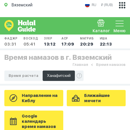
Вяземский
RU
₽ (RUB)
Каталог
Меню
ФАДЖР
ВОСХОД
ЗУХР
АСР
МАГРИБ
ИША
03:31
05:41
13:12
17:09
20:29
22:13
Время намазов в г. Вяземский
Главная
Время намазов
Время расчета
Направление на
Ближайшие
Киблу
мечети
Google
календарь
время намазов