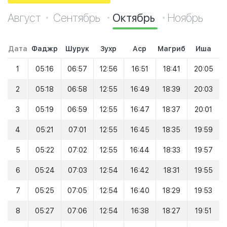
Август
Сентябрь
Октябрь
Ноябрь
Дата
Фаджр
Шурук
Зухр
Аср
Магриб
Иша
1
05:16
06:57
12:56
16:51
18:41
20:05
2
05:18
06:58
12:55
16:49
18:39
20:03
3
05:19
06:59
12:55
16:47
18:37
20:01
4
05:21
07:01
12:55
16:45
18:35
19:59
5
05:22
07:02
12:55
16:44
18:33
19:57
6
05:24
07:03
12:54
16:42
18:31
19:55
7
05:25
07:05
12:54
16:40
18:29
19:53
8
05:27
07:06
12:54
16:38
18:27
19:51