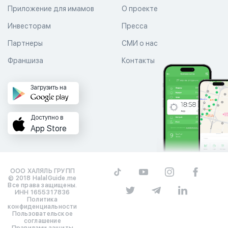
Приложение для имамов
О проекте
Инвесторам
Пресса
Партнеры
СМИ о нас
Франшиза
Контакты
Загрузить на
Доступно в
App Store
ООО ХАЛЯЛЬ ГРУПП
© 2018 HalalGuide.me
Все права защищены.
ИНН 1655317836
Политика
конфиденциальности
Пользовательское
соглашение