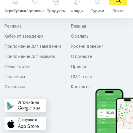
Атрибутика
Здоровье
Продукты
Фонды
Туризм
Поиск
Реклама
Главная
Кабинет заведения
О халяль
Приложение для заведений
Уровни доверия
Приложение для имамов
О проекте
Инвесторам
Пресса
Партнеры
СМИ о нас
Франшиза
Контакты
Загрузить на
Доступно в
App Store