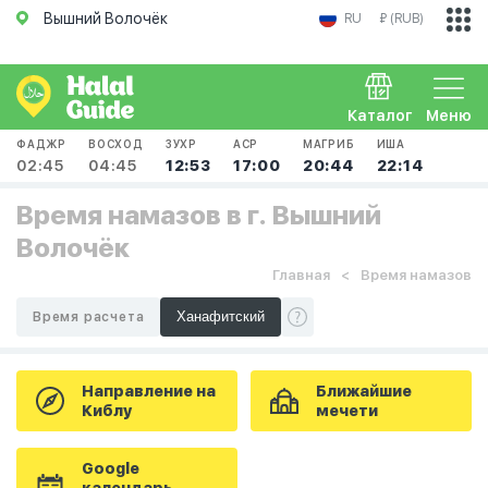
Вышний Волочёк
RU
₽ (RUB)
Каталог
Меню
ФАДЖР
ВОСХОД
ЗУХР
АСР
МАГРИБ
ИША
02:45
04:45
12:53
17:00
20:44
22:14
Время намазов в г. Вышний
Волочёк
Главная
Время намазов
Время расчета
Направление на
Ближайшие
Киблу
мечети
Google