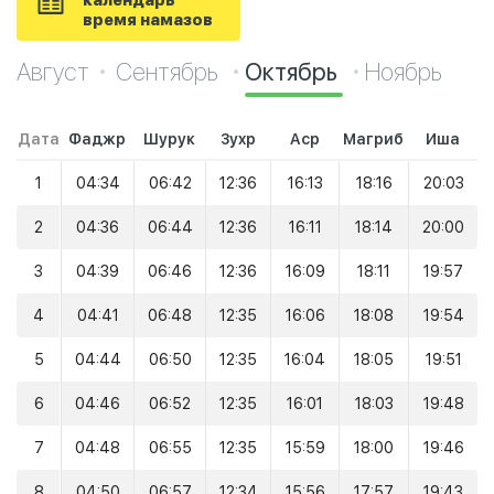
календарь
время намазов
Август
Сентябрь
Октябрь
Ноябрь
Дата
Фаджр
Шурук
Зухр
Аср
Магриб
Иша
1
04:34
06:42
12:36
16:13
18:16
20:03
2
04:36
06:44
12:36
16:11
18:14
20:00
3
04:39
06:46
12:36
16:09
18:11
19:57
4
04:41
06:48
12:35
16:06
18:08
19:54
5
04:44
06:50
12:35
16:04
18:05
19:51
6
04:46
06:52
12:35
16:01
18:03
19:48
7
04:48
06:55
12:35
15:59
18:00
19:46
8
04:50
06:57
12:34
15:56
17:57
19:43