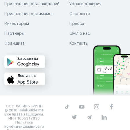
Приложение для заведений
Уровни доверия
Приложение для имамов
О проекте
Инвесторам
Пресса
Партнеры
СМИ о нас
Франшиза
Контакты
Загрузить на
Доступно в
App Store
ООО ХАЛЯЛЬ ГРУПП
© 2018 HalalGuide.me
Все права защищены.
ИНН 1655317836
Политика
конфиденциальности