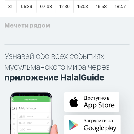
31
05:39
07:48
12:30
15:03
16:58
18:47
Мечети рядом
Узнавай обо всех событиях
мусульманского мира через
приложение HalalGuide
Доступно в
Загрузить на