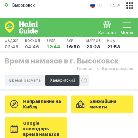
Высоковск
RU
₽ (RUB)
Каталог
Меню
ФАДЖР
ВОСХОД
ЗУХР
АСР
МАГРИБ
ИША
02:46
04:46
12:44
16:50
20:28
21:58
Время намазов в г. Высоковск
Главная
Время намазов
Время расчета
Направление на
Ближайшие
Киблу
мечети
Google
календарь
время намазов