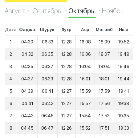
Август
Сентябрь
Октябрь
Ноябрь
Дата
Фаджр
Шурук
Зухр
Аср
Магриб
Иша
1
04:30
06:33
12:28
16:08
18:09
19:52
2
04:32
06:35
12:28
16:06
18:07
19:49
3
04:35
06:37
12:28
16:04
18:04
19:46
4
04:37
06:39
12:28
16:01
18:01
19:44
5
04:39
06:41
12:27
15:59
17:59
19:41
6
04:41
06:43
12:27
15:57
17:56
19:38
7
04:43
06:45
12:27
15:54
17:53
19:35
8
04:45
06:47
12:26
15:52
17:51
19:33