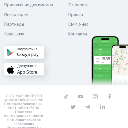
Приложение для имамов
О проекте
Инвесторам
Пресса
Партнеры
СМИ о нас
Франшиза
Контакты
Загрузить на
Доступно в
App Store
ООО ХАЛЯЛЬ ГРУПП
© 2018 HalalGuide.me
Все права защищены.
ИНН 1655317836
Политика
конфиденциальности
Пользовательское
соглашение