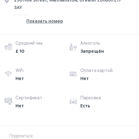
230 Hoe Street, Walthamstow, Greater London E17
3AY
Показать номер
Средний чек
Алкоголь
£ 10
Запрещён
WiFi
Оплата картой
Нет
Нет
Сертификат
Парковка
Нет
Есть
Поделиться: