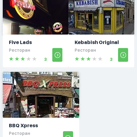
Five Lads
Kebabish Original
Ресторан
Ресторан
3
3
BBQ Xpress
Ресторан