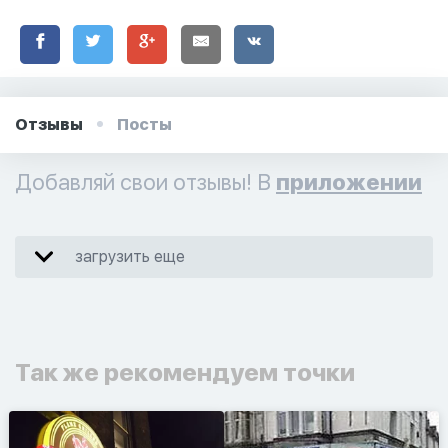
Отзывы
Посты
Добавляй свои отзывы! В
приложении
загрузить еще
Так же рекомендуем точки