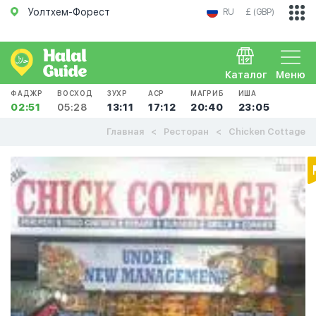
Уолтхем-Форест
RU
£ (GBP)
Каталог
Меню
ФАДЖР
ВОСХОД
ЗУХР
АСР
МАГРИБ
ИША
02:51
05:28
13:11
17:12
20:40
23:05
Главная
Ресторан
Chicken Cottage