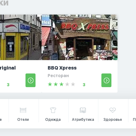
ки
riginal
BBQ Xpress
Ресторан
3
3
е
Отели
Одежда
Атрибутика
Здоровье
П