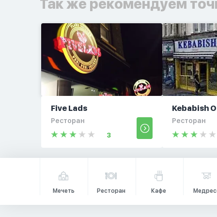
Так же рекомендуем точ
Five Lads
Kebabish O
Ресторан
Ресторан
3
Мечеть
Ресторан
Кафе
Медрес