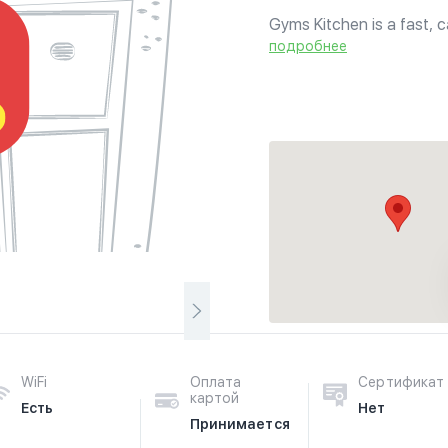
Gyms Kitchen is a fast, c
and vegetables. Take awa
подробнее
WiFi
Оплата
Сертификат
картой
Есть
Нет
Принимается