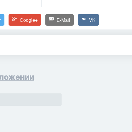
r
Google+
E-Mail
VK
ложении