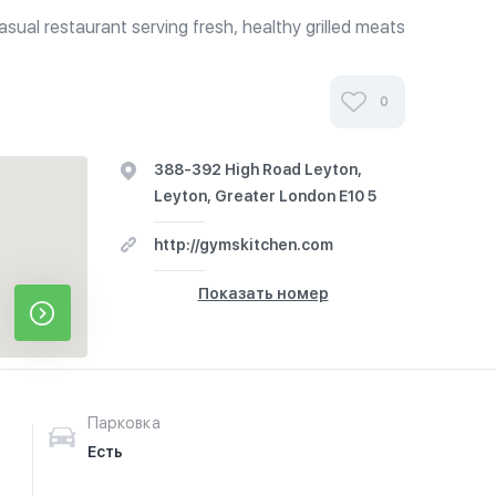
asual restaurant serving fresh, healthy grilled meats
y and home delivery available.
0
388-392 High Road Leyton,
Leyton, Greater London E10 5
http://gymskitchen.com
Показать номер
Парковка
Есть