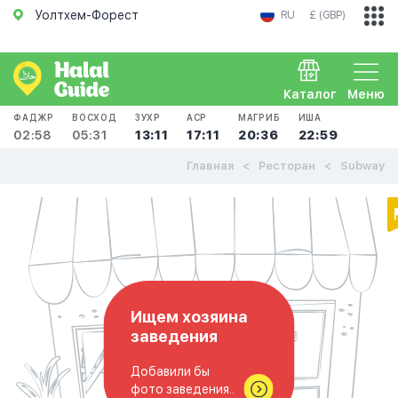
Уолтхем-Форест
RU
£ (GBP)
Каталог
Меню
ФАДЖР
ВОСХОД
ЗУХР
АСР
МАГРИБ
ИША
02:58
05:31
13:11
17:11
20:36
22:59
Главная
Ресторан
Subway
Ищем хозяина
заведения
Добавили бы
фото заведения..