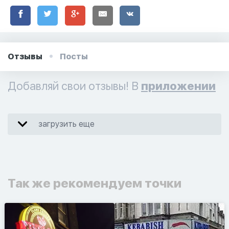
Отзывы
Посты
Добавляй свои отзывы! В
приложении
загрузить еще
Так же рекомендуем точки