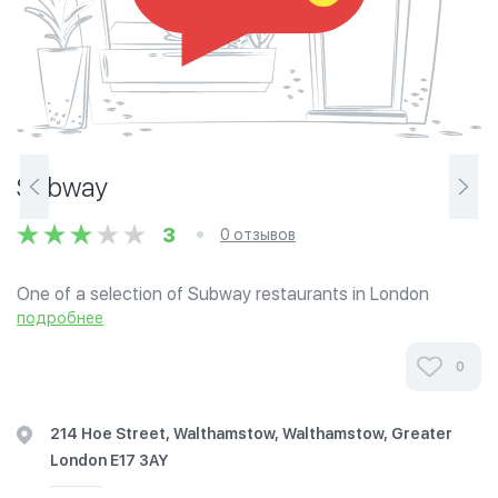
Subway
3
0 отзывов
One of a selection of Subway restaurants in London
offering Halal meats. Offers toasted and cold submarine
подробнее
sandwiches, deli-style sandwiches, salads, wraps, crisps
and freshly baked cookies and...
0
214 Hoe Street, Walthamstow, Walthamstow, Greater
London E17 3AY