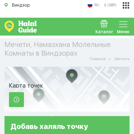
Виндзор
RU
£ (GBP)
Каталог
Меню
Мечети, Намазхана Молельные
Комнаты в Виндзорах
Главная
Мечеть
Карта точек
Добавь
халяль
точку