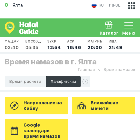
Ялта
RU
₽ (RUB)
Каталог
Меню
ФАДЖР
ВОСХОД
ЗУХР
АСР
МАГРИБ
ИША
03:40
05:35
12:54
16:46
20:00
21:49
Время намазов в г. Ялта
Главная
Время намазов
Время расчета
Направление на
Ближайшие
Киблу
мечети
Google
календарь
время намазов