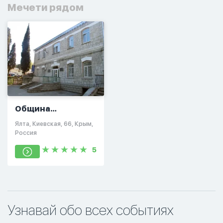
Мечети рядом
Община
"Дерекой" джами-
Ялта, Киевская, 66, Крым,
медресе
Россия
5
Узнавай обо всех событиях