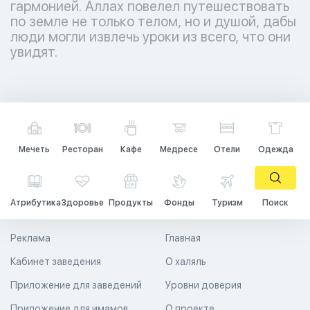
гармонией. Аллах повелел путешествовать
по земле не только телом, но и душой, дабы
люди могли извлечь уроки из всего, что они
увидят.
Мечеть
Ресторан
Кафе
Медресе
Отели
Одежда
Атрибутика
Здоровье
Продукты
Фонды
Туризм
Поиск
Реклама
Главная
Кабинет заведения
О халяль
Приложение для заведений
Уровни доверия
Приложение для имамов
О проекте