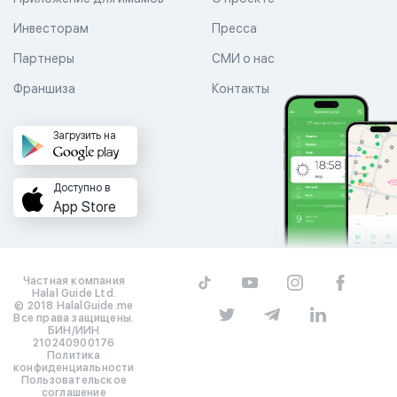
Инвесторам
Пресса
Партнеры
СМИ о нас
Франшиза
Контакты
Загрузить на
Доступно в
App Store
Частная компания
Halal Guide Ltd.
© 2018 HalalGuide.me
Все права защищены.
БИН/ИИН
210240900176
Политика
конфиденциальности
Пользовательское
соглашение