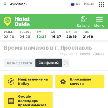
Ярославль
RU
₽ (RUB)
Каталог
Меню
ФАДЖР
ВОСХОД
ЗУХР
АСР
МАГРИБ
ИША
02:28
04:28
12:31
16:37
20:19
21:49
Время намазов в г. Ярославль
Главная
Время намазов
Время расчета
Направление на
Ближайшие
Киблу
мечети
Google
календарь
время намазов