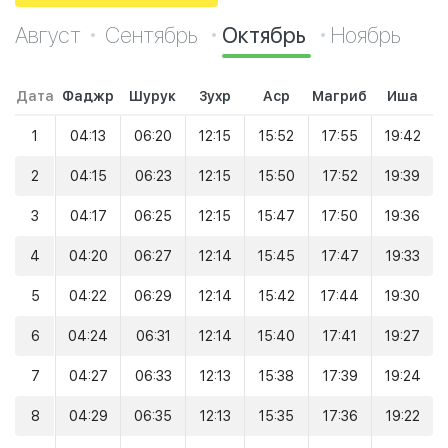
Август
Сентябрь
Октябрь
Ноябрь
Дата
Фаджр
Шурук
Зухр
Аср
Магриб
Иша
1
04:13
06:20
12:15
15:52
17:55
19:42
2
04:15
06:23
12:15
15:50
17:52
19:39
3
04:17
06:25
12:15
15:47
17:50
19:36
4
04:20
06:27
12:14
15:45
17:47
19:33
5
04:22
06:29
12:14
15:42
17:44
19:30
6
04:24
06:31
12:14
15:40
17:41
19:27
7
04:27
06:33
12:13
15:38
17:39
19:24
8
04:29
06:35
12:13
15:35
17:36
19:22