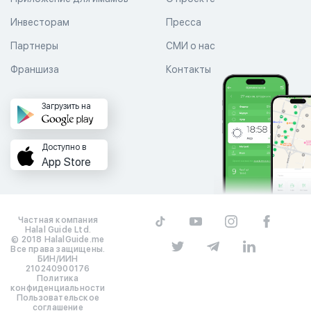
Инвесторам
Пресса
Партнеры
СМИ о нас
Франшиза
Контакты
Загрузить на
Доступно в
App Store
Частная компания
Halal Guide Ltd.
© 2018 HalalGuide.me
Все права защищены.
БИН/ИИН
210240900176
Политика
конфиденциальности
Пользовательское
соглашение