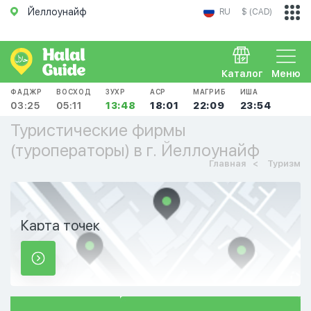
Йеллоунайф
RU
$ (CAD)
Каталог
Меню
ФАДЖР
ВОСХОД
ЗУХР
АСР
МАГРИБ
ИША
03:25
05:11
13:48
18:01
22:09
23:54
Туристические фирмы
(туроператоры) в г. Йеллоунайф
Главная
Туризм
Карта точек