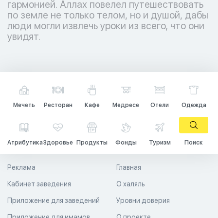
гармонией. Аллах повелел путешествовать
по земле не только телом, но и душой, дабы
люди могли извлечь уроки из всего, что они
увидят.
Мечеть
Ресторан
Кафе
Медресе
Отели
Одежда
Атрибутика
Здоровье
Продукты
Фонды
Туризм
Поиск
Реклама
Главная
Кабинет заведения
О халяль
Приложение для заведений
Уровни доверия
Приложение для имамов
О проекте