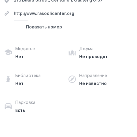
218 Baard Street, Centurion, Gauteng 0157
часах работы. Ваше духовное путешествие начинается
здесь.
http://www.rasoolicenter.org
Показать номер
Медресе
Джума
Нет
Не проводят
Библиотека
Направление
Нет
Не известно
Парковка
Есть