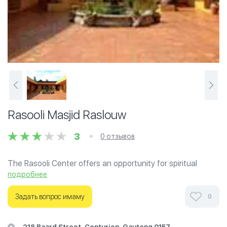
Rasooli Masjid Raslouw
3
0 отзывов
The Rasooli Center offers an opportunity for spiritual
seekers to gather and exchange relevant experiences
подробнее
about truth, God and the meaning and purpose of life.
Задать вопрос имаму
0
Ознакомьтесь с отзывами посетителей Rasooli Masjid
Raslouw в г.Йоханнесбург на фотографиях и узнайте о