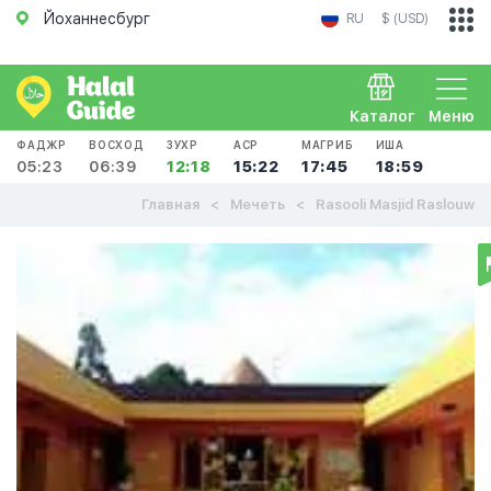
Йоханнесбург
RU
$ (USD)
Каталог
Меню
ФАДЖР
ВОСХОД
ЗУХР
АСР
МАГРИБ
ИША
05:23
06:39
12:18
15:22
17:45
18:59
Главная
Мечеть
Rasooli Masjid Raslouw