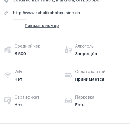
30 Karachi Drive #72, Markham, ON L3S 0B6
http://www.kabulikabobcuisine.ca
Показать номер
Средний чек
Алкоголь
$ 500
Запрещён
WiFi
Оплата картой
Нет
Принимается
Сертификат
Парковка
Нет
Есть