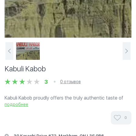
Kabuli Kabob
3
0 отзывов
Kabuli Kabob proudly offers the truly authentic taste of
Afghan cuisine in the Markham area.
подробнее
0