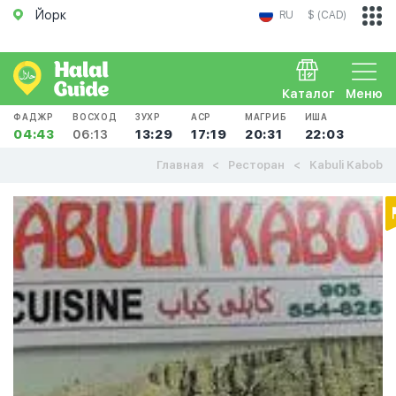
Йорк
RU
$ (CAD)
Каталог
Меню
ФАДЖР
ВОСХОД
ЗУХР
АСР
МАГРИБ
ИША
04:43
06:13
13:29
17:19
20:31
22:03
Главная
Ресторан
Kabuli Kabob