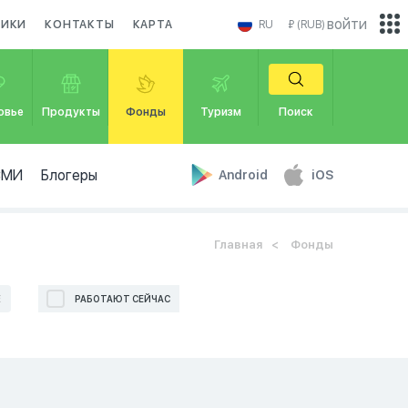
войти
НИКИ
КОНТАКТЫ
КАРТА
RU
₽ (RUB)
овье
Продукты
Фонды
Туризм
Поиск
СМИ
Блогеры
Android
iOS
Главная
Фонды
Е
РАБОТАЮТ СЕЙЧАС