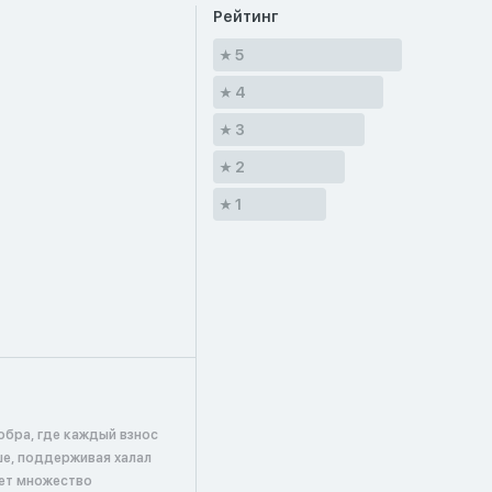
Рейтинг
5
4
3
2
1
обра, где каждый взнос
ше, поддерживая халал
ает множество