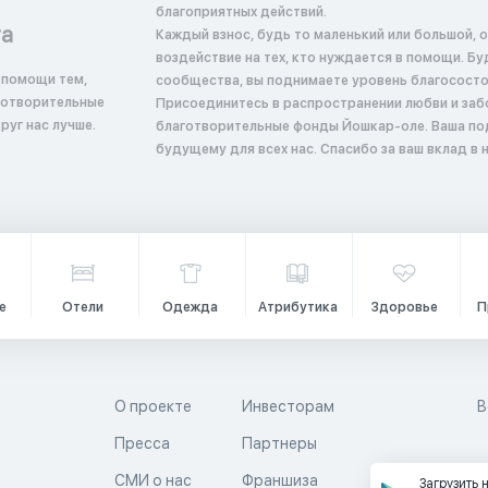
благоприятных действий.
та
Каждый взнос, будь то маленький или большой, 
воздействие на тех, кто нуждается в помощи. Б
 помощи тем,
сообщества, вы поднимаете уровень благосостоян
аготворительные
Присоединитесь в распространении любви и заб
руг нас лучше.
благотворительные фонды Йошкар-оле. Ваша по
будущему для всех нас. Спасибо за ваш вклад в
е
Отели
Одежда
Атрибутика
Здоровье
П
О проекте
Инвесторам
В
Пресса
Партнеры
й
СМИ о нас
Франшиза
Загрузить 