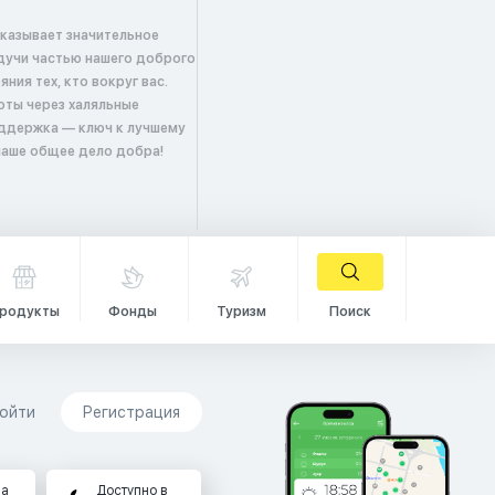
оказывает значительное
удучи частью нашего доброго
ия тех, кто вокруг вас.
оты через халяльные
ддержка — ключ к лучшему
 наше общее дело добра!
родукты
Фонды
Туризм
Поиск
ойти
Регистрация
на
Доступно в