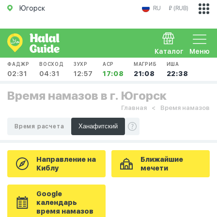
Югорск
RU
₽ (RUB)
Каталог
Меню
ФАДЖР
ВОСХОД
ЗУХР
АСР
МАГРИБ
ИША
02:31
04:31
12:57
17:08
21:08
22:38
Время намазов в г. Югорск
Главная
Время намазов
Время расчета
Направление на
Ближайшие
Киблу
мечети
Google
календарь
время намазов