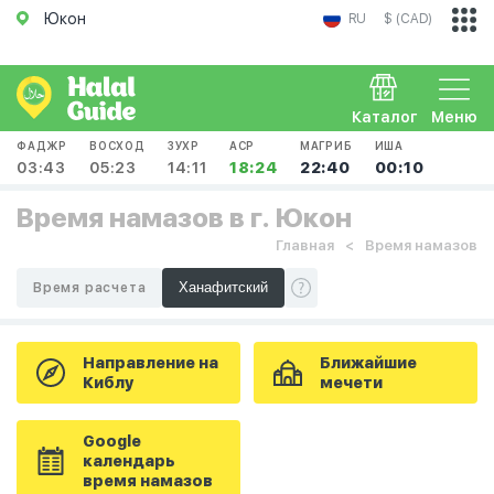
Юкон
RU
$ (CAD)
Каталог
Меню
ФАДЖР
ВОСХОД
ЗУХР
АСР
МАГРИБ
ИША
03:43
05:23
14:11
18:24
22:40
00:10
Время намазов в г. Юкон
Главная
Время намазов
Время расчета
Направление на
Ближайшие
Киблу
мечети
Google
календарь
время намазов