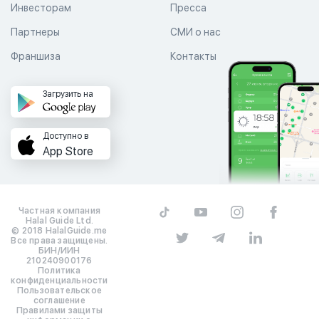
Инвесторам
Пресса
Партнеры
СМИ о нас
Франшиза
Контакты
Загрузить на
Доступно в
App Store
Частная компания
Halal Guide Ltd.
© 2018 HalalGuide.me
Все права защищены.
БИН/ИИН
210240900176
Политика
конфиденциальности
Пользовательское
соглашение
Правилами защиты