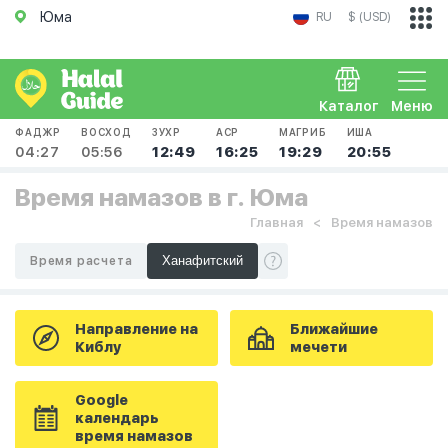
Юма
RU
$ (USD)
Каталог
Меню
ФАДЖР
ВОСХОД
ЗУХР
АСР
МАГРИБ
ИША
04:27
05:56
12:49
16:25
19:29
20:55
Время намазов в г. Юма
Главная
Время намазов
Время расчета
Направление на
Ближайшие
Киблу
мечети
Google
календарь
время намазов