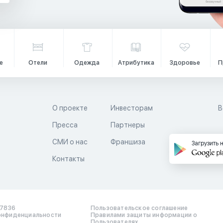
е
Отели
Одежда
Атрибутика
Здоровье
П
О проекте
Инвесторам
В
Пресса
Партнеры
й
СМИ о нас
Франшиза
Загрузить 
Контакты
17836
Пользовательское соглашение
онфиденциальности
Правилами защиты информации о
Пользователях