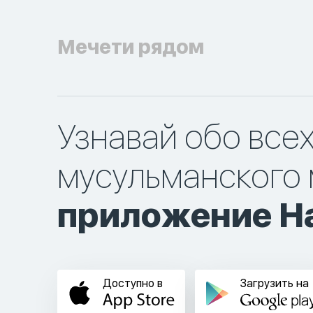
Мечети рядом
Узнавай обо все
мусульманского 
приложение Ha
Доступно в
Загрузить на