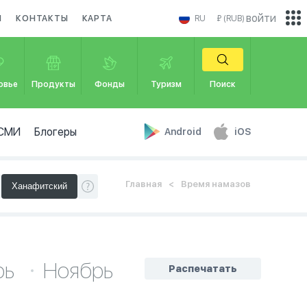
войти
И
КОНТАКТЫ
КАРТА
RU
₽ (RUB)
овье
Продукты
Фонды
Туризм
Поиск
СМИ
Блогеры
Android
iOS
Главная
Время намазов
рь
Ноябрь
Распечатать