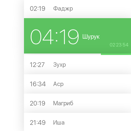
02:19
Фаджр
04:19
Шурук
02:23:54
12:27
Зухр
16:34
Аср
20:19
Магриб
21:49
Иша