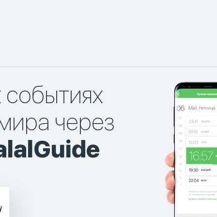
х событиях
мира через
lalGuide