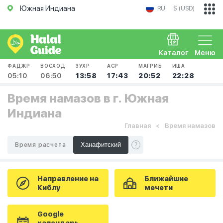
Южная Индиана
RU
$ (USD)
Каталог
Меню
ФАДЖР
ВОСХОД
ЗУХР
АСР
МАГРИБ
ИША
05:10
06:50
13:58
17:43
20:52
22:28
Время намазов в г. Южная
Индиана
Главная
Время намазов
Время расчета
Направление на
Ближайшие
Киблу
мечети
Google