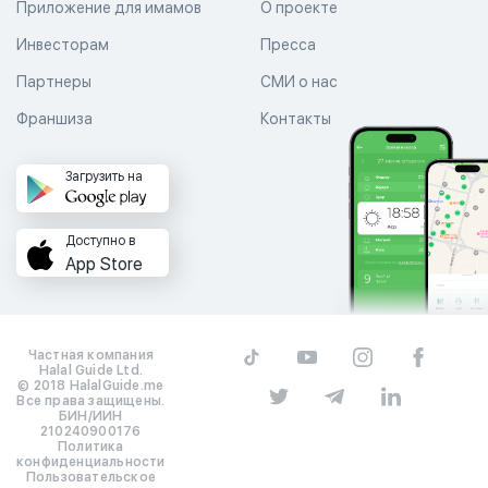
Приложение для имамов
О проекте
Инвесторам
Пресса
Партнеры
СМИ о нас
Франшиза
Контакты
Загрузить на
Доступно в
App Store
Частная компания
Halal Guide Ltd.
© 2018 HalalGuide.me
Все права защищены.
БИН/ИИН
210240900176
Политика
конфиденциальности
Пользовательское