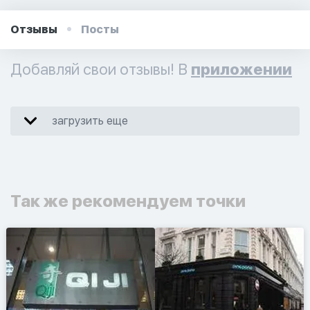
Отзывы
Посты
Добавляй свои отзывы! В
приложении
загрузить еще
Так же рекомендуем точки