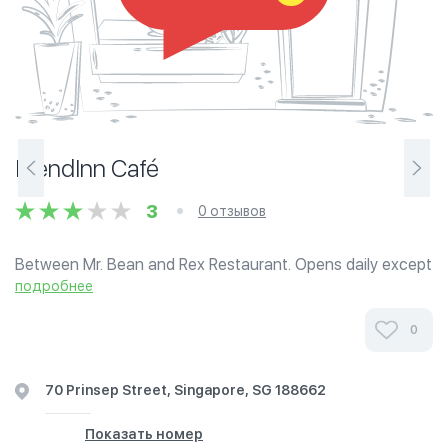
BlendInn Café
3
0 отзывов
Between Mr. Bean and Rex Restaurant. Opens daily except
Sundays. Home-made bukhari rice available.
подробнее
0
70 Prinsep Street, Singapore, SG 188662
Показать номер