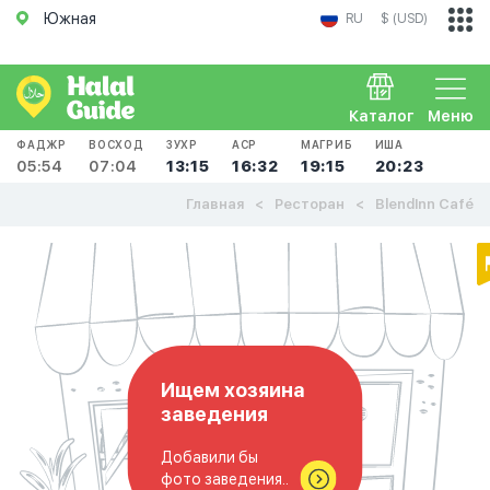
Южная
RU
$ (USD)
Каталог
Меню
ФАДЖР
ВОСХОД
ЗУХР
АСР
МАГРИБ
ИША
05:54
07:04
13:15
16:32
19:15
20:23
Главная
Ресторан
BlendInn Café
Ищем хозяина
заведения
Добавили бы
фото заведения..