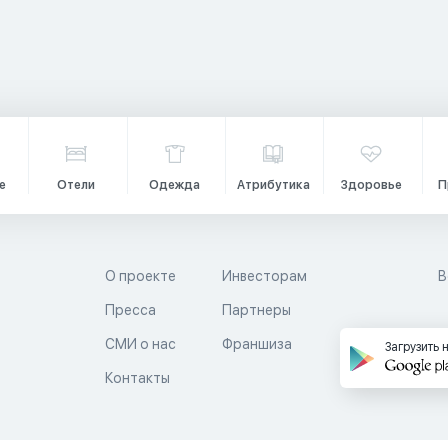
е
Отели
Одежда
Атрибутика
Здоровье
П
О проекте
Инвесторам
В
Пресса
Партнеры
й
СМИ о нас
Франшиза
Загрузить 
Контакты