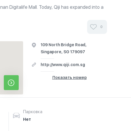
nan Digitalife Mall. Today, Qiji has expanded into a
s a dedicated Catering Service. At the Qiji Central
 Foodlink,...
0
109 North Bridge Road,
Singapore, SG 179097
http://www.qiji.com.sg
Показать номер
Парковка
Нет