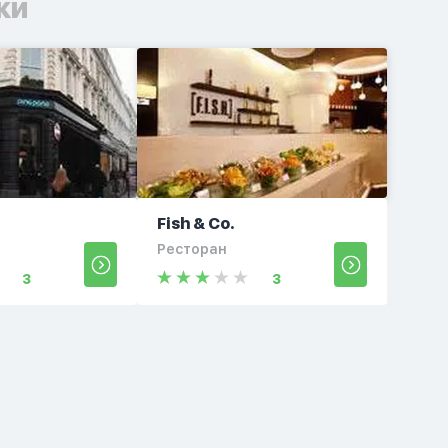
ки
Fish & Co.
Ресторан
3
3