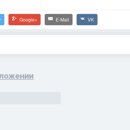
r
Google+
E-Mail
VK
ложении