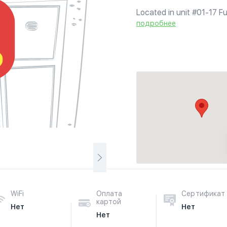
Located in unit #01-17 Fu
chain of outlets as well a
подробнее
Kitchen at Kampong Ampat
WiFi
Оплата
Сертификат
картой
Нет
Нет
Нет