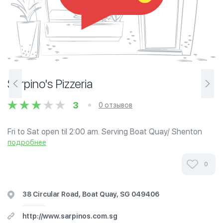
Sarpino's Pizzeria
3
0 отзывов
Fri to Sat open til 2:00 am. Serving Boat Quay/ Shenton
Way/ Tg. Pagar/ North Bridge Road.
подробнее
0
38 Circular Road, Boat Quay, SG 049406
http://www.sarpinos.com.sg