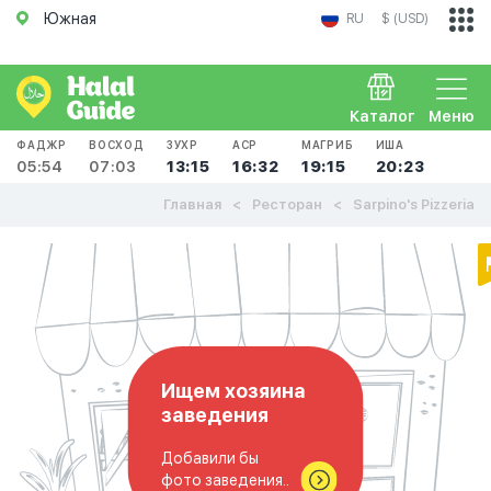
Южная
RU
$ (USD)
Каталог
Меню
ФАДЖР
ВОСХОД
ЗУХР
АСР
МАГРИБ
ИША
05:54
07:03
13:15
16:32
19:15
20:23
Главная
Ресторан
Sarpino's Pizzeria
Ищем хозяина
заведения
Добавили бы
фото заведения..