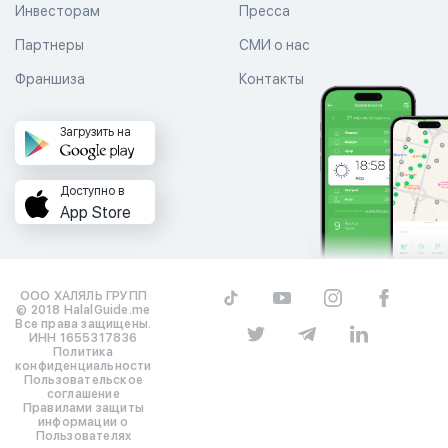
Инвесторам
Пресса
Партнеры
СМИ о нас
Франшиза
Контакты
Загрузить на
Доступно в
App Store
ООО ХАЛЯЛЬ ГРУПП
© 2018 HalalGuide.me
Все права защищены.
ИНН 1655317836
Политика
конфиденциальности
Пользовательское
соглашение
Правилами защиты
информации о
Пользователях