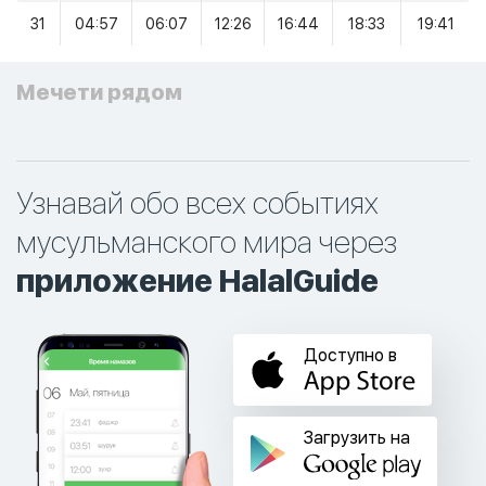
31
04:57
06:07
12:26
16:44
18:33
19:41
Мечети рядом
Узнавай обо всех событиях
мусульманского мира через
приложение HalalGuide
Доступно в
Загрузить на