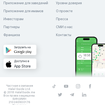
Приложение для заведений
Уровни доверия
Приложение для имамов
О проекте
Инвесторам
Пресса
Партнеры
СМИ о нас
Франшиза
Контакты
Загрузить на
Доступно в
App Store
Частная компания
Halal Guide Ltd.
© 2018 HalalGuide.me
Все права защищены.
БИН/ИИН
210240900176