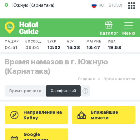
Южную (Карнатака)
RU
$ (USD)
Каталог
Меню
ФАДЖР
ВОСХОД
ЗУХР
АСР
МАГРИБ
ИША
04:51
06:04
12:32
15:38
18:47
19:58
Время намазов в г. Южную
(Карнатака)
Главная
Время намазов
Время расчета
Направление на
Ближайшие
Киблу
мечети
Google