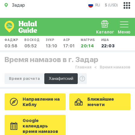
Задар
RU
$ (USD)
Каталог
Меню
ФАДЖР
ВОСХОД
ЗУХР
АСР
МАГРИБ
ИША
03:58
05:52
13:10
17:01
20:14
22:03
Время намазов в г. Задар
Главная
Время намазов
Время расчета
Направление на
Ближайшие
Киблу
мечети
Google
календарь
время намазов