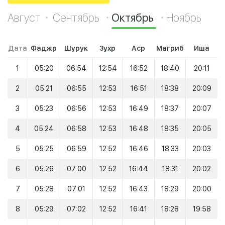
Август
Сентябрь
Октябрь
Ноябрь
Дата
Фаджр
Шурук
Зухр
Аср
Магриб
Иша
1
05:20
06:54
12:54
16:52
18:40
20:11
2
05:21
06:55
12:53
16:51
18:38
20:09
3
05:23
06:56
12:53
16:49
18:37
20:07
4
05:24
06:58
12:53
16:48
18:35
20:05
5
05:25
06:59
12:52
16:46
18:33
20:03
6
05:26
07:00
12:52
16:44
18:31
20:02
7
05:28
07:01
12:52
16:43
18:29
20:00
8
05:29
07:02
12:52
16:41
18:28
19:58