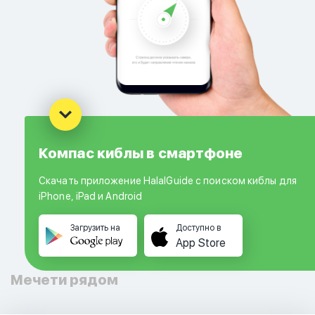
Компас киблы в смартфоне
Скачать приложение HalalGuide с поиском киблы для
iPhone, iPad и Android
Загрузить на
Доступно в
App Store
Мечети рядом