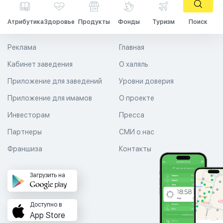
Атрибутика
Здоровье
Продукты
Фонды
Туризм
Поиск
Реклама
Главная
Кабинет заведения
О халяль
Приложение для заведений
Уровни доверия
Приложение для имамов
О проекте
Инвесторам
Пресса
Партнеры
СМИ о нас
Франшиза
Контакты
Загрузить на
Доступно в
App Store