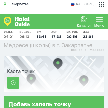
Закарпатье
RU
₴ (UAH)
Каталог
Меню
ФАДЖР
ВОСХОД
ЗУХР
АСР
МАГРИБ
ИША
04:01
06:13
13:41
17:38
20:56
23:01
Медресе (школы) в г. Закарпатье
Главная
Медресе
Карта точек
Добавь
халяль
точку