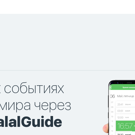
х событиях
мира через
lalGuide