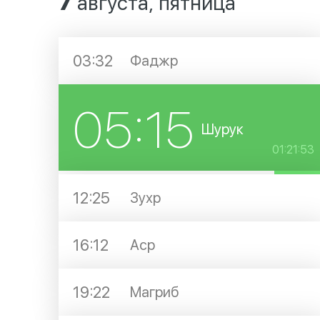
7
августа, пятница
03:32
Фаджр
05:15
Шурук
01:21:53
12:25
Зухр
16:12
Аср
19:22
Магриб