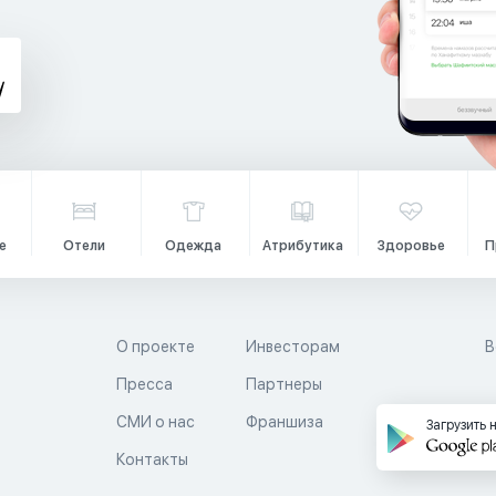
е
Отели
Одежда
Атрибутика
Здоровье
П
О проекте
Инвесторам
В
Пресса
Партнеры
й
СМИ о нас
Франшиза
Загрузить 
Контакты