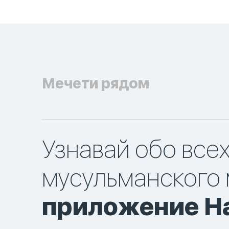
Мечети рядом
Узнавай обо все
мусульманского 
приложение Ha