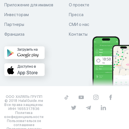
Приложение для имамов
О проекте
Инвесторам
Пресса
Партнеры
СМИ о нас
Франшиза
Контакты
Загрузить на
Доступно в
App Store
ООО ХАЛЯЛЬ ГРУПП
© 2018 HalalGuide.me
Все права защищены.
ИНН 1655317836
Политика
конфиденциальности
Пользовательское
соглашение