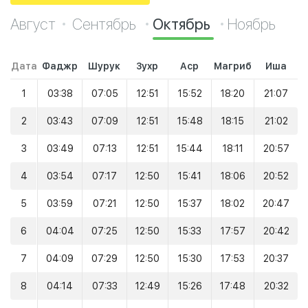
Август
Сентябрь
Октябрь
Ноябрь
Дата
Фаджр
Шурук
Зухр
Аср
Магриб
Иша
1
03:38
07:05
12:51
15:52
18:20
21:07
2
03:43
07:09
12:51
15:48
18:15
21:02
3
03:49
07:13
12:51
15:44
18:11
20:57
4
03:54
07:17
12:50
15:41
18:06
20:52
5
03:59
07:21
12:50
15:37
18:02
20:47
6
04:04
07:25
12:50
15:33
17:57
20:42
7
04:09
07:29
12:50
15:30
17:53
20:37
8
04:14
07:33
12:49
15:26
17:48
20:32