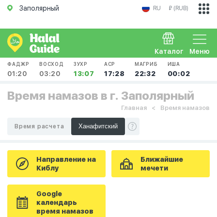
Заполярный
RU
₽ (RUB)
Каталог
Меню
ФАДЖР
ВОСХОД
ЗУХР
АСР
МАГРИБ
ИША
01:20
03:20
13:07
17:28
22:32
00:02
Время намазов в г. Заполярный
Главная
Время намазов
Время расчета
Направление на
Ближайшие
Киблу
мечети
Google
календарь
время намазов