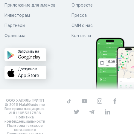
Приложение для имамов
О проекте
Инвесторам
Пресса
Партнеры
СМИ о нас
Франшиза
Контакты
Загрузить на
Доступно в
App Store
ООО ХАЛЯЛЬ ГРУПП
© 2018 HalalGuide.me
Все права защищены.
ИНН 1655317836
Политика
конфиденциальности
Пользовательское
соглашение