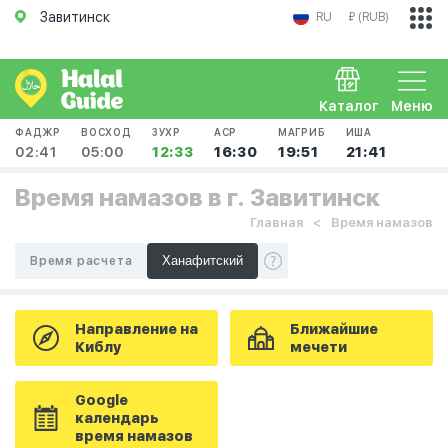
Завитинск
RU
₽ (RUB)
Каталог
Меню
ФАДЖР
ВОСХОД
ЗУХР
АСР
МАГРИБ
ИША
02:41
05:00
12:33
16:30
19:51
21:41
Время намазов в г. Завитинск
Главная
Время намазов
Время расчета
Направление на
Ближайшие
Киблу
мечети
Google
календарь
время намазов