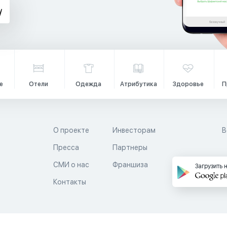
е
Отели
Одежда
Атрибутика
Здоровье
П
О проекте
Инвесторам
В
Пресса
Партнеры
й
СМИ о нас
Франшиза
Загрузить 
Контакты