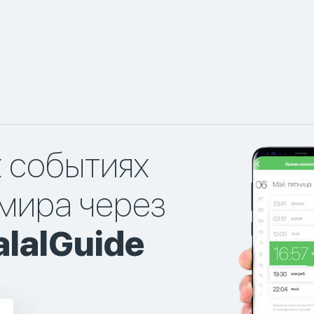
х событиях
мира через
lalGuide