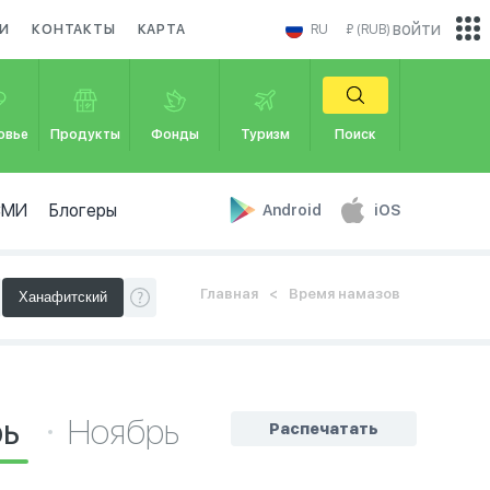
войти
И
КОНТАКТЫ
КАРТА
RU
₽ (RUB)
овье
Продукты
Фонды
Туризм
Поиск
СМИ
Блогеры
Android
iOS
Главная
Время намазов
рь
Ноябрь
Распечатать