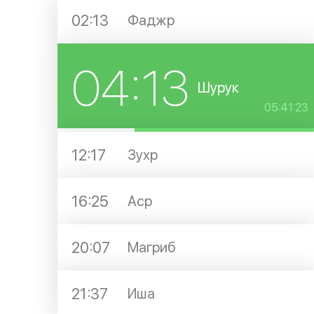
02:13
Фаджр
04:13
Шурук
05:41:23
12:17
Зухр
16:25
Аср
20:07
Магриб
21:37
Иша