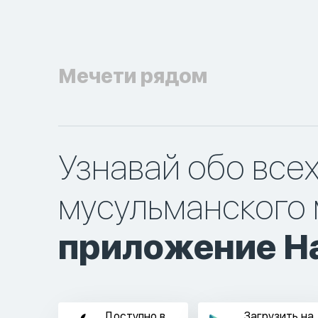
Мечети рядом
Узнавай обо все
мусульманского 
приложение Ha
Доступно в
Загрузить на