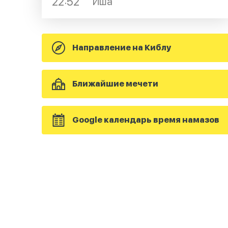
22:52
Иша
Направление на Киблу
Ближайшие мечети
Google календарь время намазов