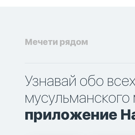
Мечети рядом
Узнавай обо все
мусульманского 
приложение Ha