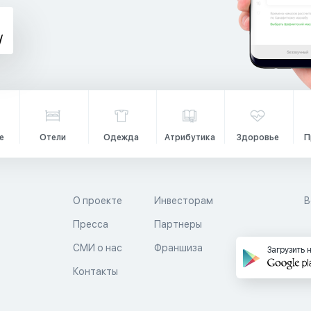
е
Отели
Одежда
Атрибутика
Здоровье
П
О проекте
Инвесторам
В
Пресса
Партнеры
й
СМИ о нас
Франшиза
Загрузить 
Контакты