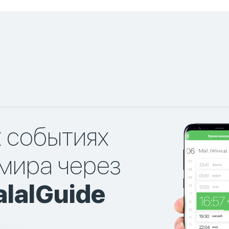
х событиях
мира через
lalGuide