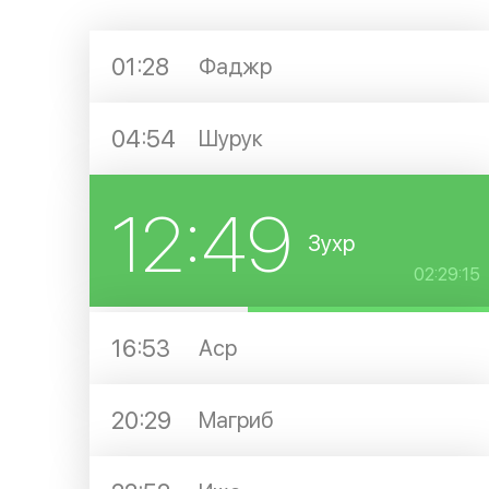
01:28
Фаджр
04:54
Шурук
12:49
Зухр
02:29:15
16:53
Аср
20:29
Магриб