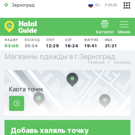
Зерноград
RU
₽ (RUB)
Каталог
Меню
ФАДЖР
ВОСХОД
ЗУХР
АСР
МАГРИБ
ИША
03:00
05:04
12:29
16:24
19:41
21:21
Магазины одежды в г.Зерноград
Главная
Одежда
Карта точек
Добавь
халяль
точку