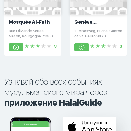
Mosquée Al-Fath
Genève,
Switzerland
Rue Olivier de Serres,
11 Moosweg, Buchs, Canton
Mâcon, Bourgogne 71000
of St. Gallen 9470
3
3
Узнавай обо всех событиях
мусульманского мира через
приложение HalalGuide
Доступно в