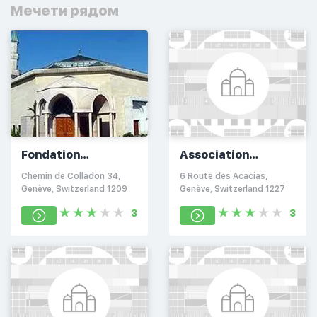
Мечети рядом
Fondation
Association
Culturelle
Islamique d'Ahl-El-
Chemin de Colladon 34,
6 Route des Acacias,
Islamique
Beit de Suisse
Genève, Switzerland 1209
Genève, Switzerland 1227
3
3