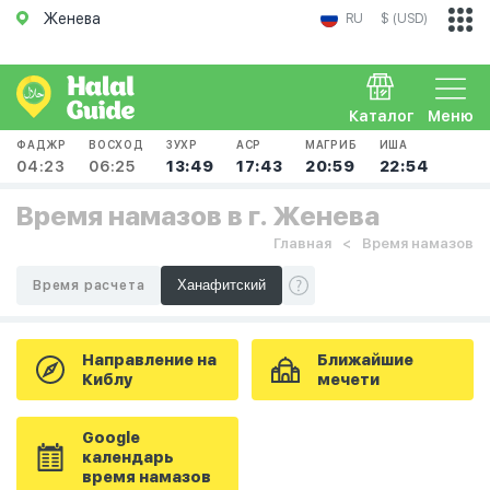
Женева
RU
$ (USD)
Каталог
Меню
ФАДЖР
ВОСХОД
ЗУХР
АСР
МАГРИБ
ИША
04:23
06:25
13:49
17:43
20:59
22:54
Время намазов в г. Женева
Главная
Время намазов
Время расчета
Направление на
Ближайшие
Киблу
мечети
Google
календарь
время намазов