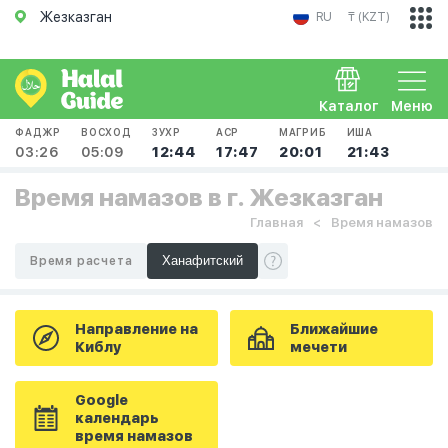
Жезказган
RU
₸ (KZT)
Каталог
Меню
ФАДЖР
ВОСХОД
ЗУХР
АСР
МАГРИБ
ИША
03:26
05:09
12:44
17:47
20:01
21:43
Время намазов в г. Жезказган
Главная
Время намазов
Время расчета
Направление на
Ближайшие
Киблу
мечети
Google
календарь
время намазов