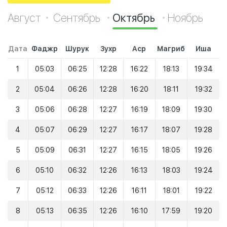
Август
Сентябрь
Октябрь
Ноябрь
Дата
Фаджр
Шурук
Зухр
Аср
Магриб
Иша
1
05:03
06:25
12:28
16:22
18:13
19:34
2
05:04
06:26
12:28
16:20
18:11
19:32
3
05:06
06:28
12:27
16:19
18:09
19:30
4
05:07
06:29
12:27
16:17
18:07
19:28
5
05:09
06:31
12:27
16:15
18:05
19:26
6
05:10
06:32
12:26
16:13
18:03
19:24
7
05:12
06:33
12:26
16:11
18:01
19:22
8
05:13
06:35
12:26
16:10
17:59
19:20