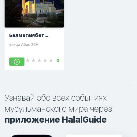
Балмагамбет
Балхыбаевич
улица Абая 28А
0
Узнавай обо всех событиях
мусульманского мира через
приложение HalalGuide