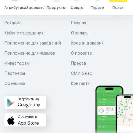
Атрибутика
Здоровье
Продукты
Фонды
Туризм
Поиск
Реклама
Главная
Кабинет заведения
О халяль
Приложение для заведений
Уровни доверия
Приложение для имамов
О проекте
Инвесторам
Пресса
Партнеры
СМИ о нас
Франшиза
Контакты
Загрузить на
Доступно в
App Store