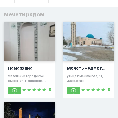
Мечети рядом
Намазхана
Мечеть «Ахмет
Ишан Оразайулы»
Маленький городской
улица Иманжанова, 11,
рынок, ул. Некрасова,
Жезказган
Жезказган 100000
5
5