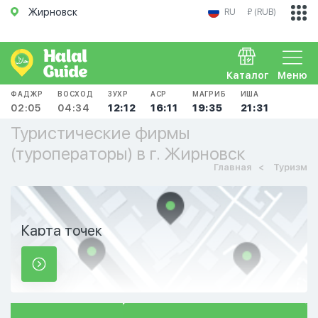
Жирновск
RU
₽ (RUB)
Каталог
Меню
ФАДЖР
ВОСХОД
ЗУХР
АСР
МАГРИБ
ИША
02:05
04:34
12:12
16:11
19:35
21:31
Туристические фирмы
(туроператоры) в г. Жирновск
Главная
Туризм
Карта точек