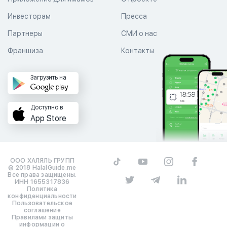
Инвесторам
Пресса
Партнеры
СМИ о нас
Франшиза
Контакты
Загрузить на
Доступно в
App Store
ООО ХАЛЯЛЬ ГРУПП
© 2018 HalalGuide.me
Все права защищены.
ИНН 1655317836
Политика
конфиденциальности
Пользовательское
соглашение
Правилами защиты
информации о