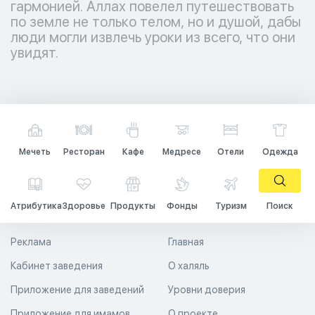
гармонией. Аллах повелел путешествовать
по земле не только телом, но и душой, дабы
люди могли извлечь уроки из всего, что они
увидят.
Мечеть
Ресторан
Кафе
Медресе
Отели
Одежда
Атрибутика
Здоровье
Продукты
Фонды
Туризм
Поиск
Реклама
Главная
Кабинет заведения
О халяль
Приложение для заведений
Уровни доверия
Приложение для имамов
О проекте