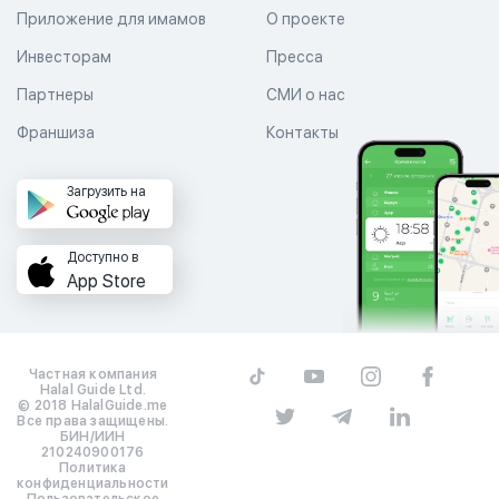
Приложение для имамов
О проекте
Инвесторам
Пресса
Партнеры
СМИ о нас
Франшиза
Контакты
Загрузить на
Доступно в
App Store
Частная компания
Halal Guide Ltd.
© 2018 HalalGuide.me
Все права защищены.
БИН/ИИН
210240900176
Политика
конфиденциальности