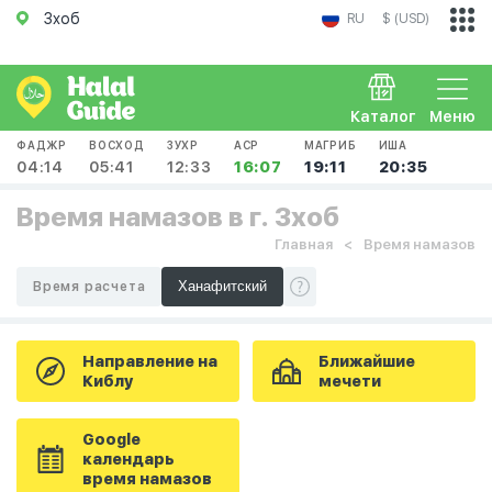
Зхоб
RU
$ (USD)
Каталог
Меню
ФАДЖР
ВОСХОД
ЗУХР
АСР
МАГРИБ
ИША
04:14
05:41
12:33
16:07
19:11
20:35
Время намазов в г. Зхоб
Главная
Время намазов
Время расчета
Направление на
Ближайшие
Киблу
мечети
Google
календарь
время намазов