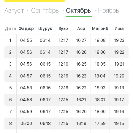
Август
Сентябрь
Октябрь
Ноябрь
Дата
Фаджр
Шурук
Зухр
Аср
Магриб
Иша
1
04:55
06:14
12:17
16:27
18:08
19:23
2
04:56
06:14
12:17
16:26
18:06
19:22
3
04:56
06:15
12:16
16:25
18:05
19:21
4
04:57
06:15
12:16
16:23
18:04
19:20
5
04:58
06:16
12:16
16:22
18:03
19:18
6
04:58
06:17
12:15
16:21
18:01
19:17
7
04:59
06:17
12:15
16:20
18:00
19:16
8
05:00
06:18
12:15
16:19
17:59
19:15