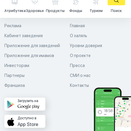
Атрибутика
Здоровье
Продукты
Фонды
Туризм
Поиск
Реклама
Главная
Кабинет заведения
О халяль
Приложение для заведений
Уровни доверия
Приложение для имамов
О проекте
Инвесторам
Пресса
Партнеры
СМИ о нас
Франшиза
Контакты
Загрузить на
Доступно в
App Store