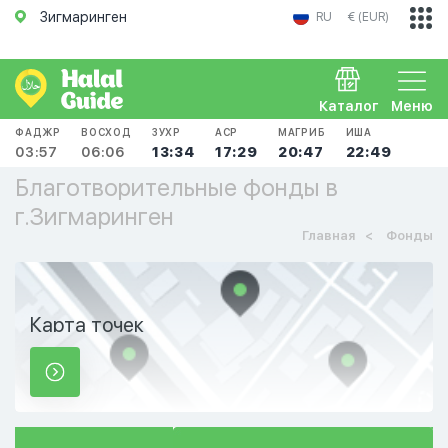
Зигмаринген
RU
€ (EUR)
Каталог
Меню
ФАДЖР
ВОСХОД
ЗУХР
АСР
МАГРИБ
ИША
03:57
06:06
13:34
17:29
20:47
22:49
Благотворительные фонды в
г.Зигмаринген
Главная
Фонды
Карта точек