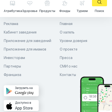
Атрибутика
Здоровье
Продукты
Фонды
Туризм
Поиск
Реклама
Главная
Кабинет заведения
О халяль
Приложение для заведений
Уровни доверия
Приложение для имамов
О проекте
Инвесторам
Пресса
Партнеры
СМИ о нас
Франшиза
Контакты
Загрузить на
Доступно в
App Store