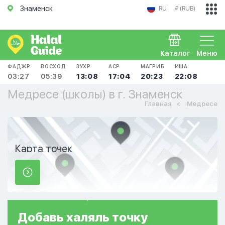
Знаменск
RU
₽ (RUB)
Каталог
Меню
ФАДЖР
ВОСХОД
ЗУХР
АСР
МАГРИБ
ИША
03:27
05:39
13:08
17:04
20:23
22:08
Медресе (школы) в г. Знаменск
Главная
Медресе
Карта точек
Добавь
халяль
точку