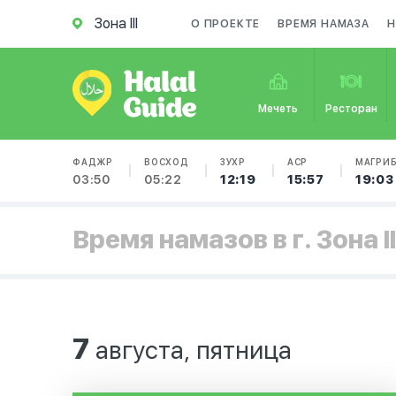
Зона III
О ПРОЕКТЕ
ВРЕМЯ НАМАЗА
Н
Мечеть
Ресторан
ФАДЖР
ВОСХОД
ЗУХР
АСР
МАГРИ
03:50
05:22
12:19
15:57
19:03
Время намазов в г. Зона II
7
августа, пятница