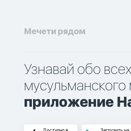
Мечети рядом
Узнавай обо все
мусульманского 
приложение Ha
Доступно в
Загрузить на