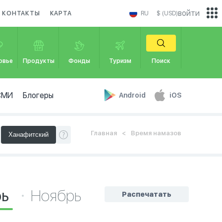
войти
КОНТАКТЫ
КАРТА
RU
$ (USD)
овье
Продукты
Фонды
Туризм
Поиск
СМИ
Блогеры
Android
iOS
Главная
Время намазов
рь
Ноябрь
Распечатать