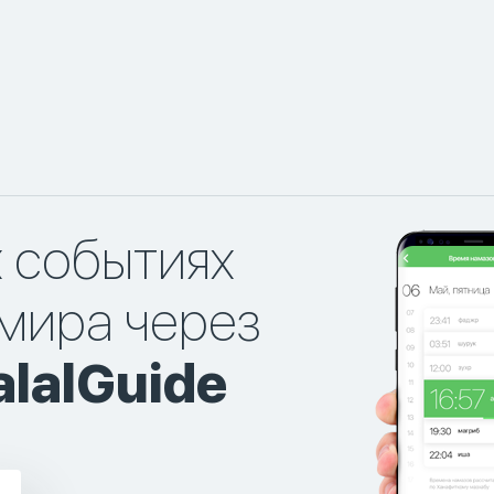
х событиях
мира через
lalGuide