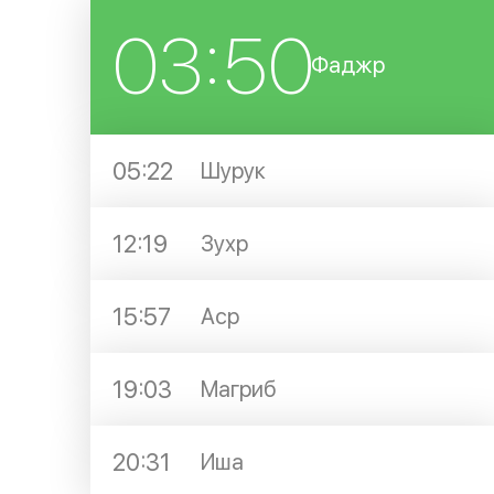
03:50
Фаджр
05:22
Шурук
12:19
Зухр
15:57
Аср
19:03
Магриб
20:31
Иша