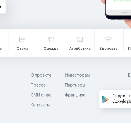
е
Отели
Одежда
Атрибутика
Здоровье
П
О проекте
Инвесторам
В
Пресса
Партнеры
й
СМИ о нас
Франшиза
Загрузить 
Контакты