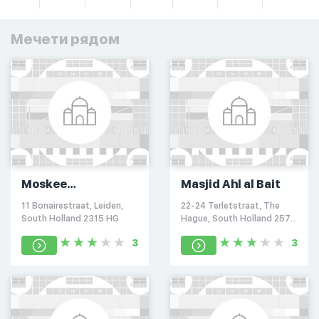
Мечети рядом
Moskee
Masjid Ahl al Bait
Islamitische
11 Bonairestraat, Leiden,
22-24 Terletstraat, The
Vereniging Leiden
South Holland 2315 HG
Hague, South Holland 2573
EX
3
3