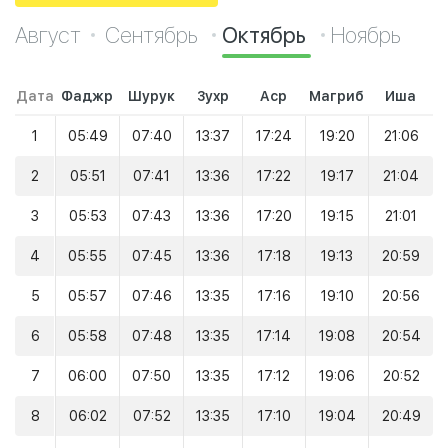
Август
Сентябрь
Октябрь
Ноябрь
Дата
Фаджр
Шурук
Зухр
Аср
Магриб
Иша
1
05:49
07:40
13:37
17:24
19:20
21:06
2
05:51
07:41
13:36
17:22
19:17
21:04
3
05:53
07:43
13:36
17:20
19:15
21:01
4
05:55
07:45
13:36
17:18
19:13
20:59
5
05:57
07:46
13:35
17:16
19:10
20:56
6
05:58
07:48
13:35
17:14
19:08
20:54
7
06:00
07:50
13:35
17:12
19:06
20:52
8
06:02
07:52
13:35
17:10
19:04
20:49