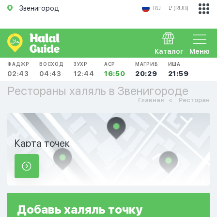
Звенигород
RU
₽ (RUB)
Каталог
Меню
ФАДЖР
ВОСХОД
ЗУХР
АСР
МАГРИБ
ИША
02:43
04:43
12:44
16:50
20:29
21:59
Рестораны халяль в Звенигороде
Главная
Ресторан
Карта точек
Добавь
халяль
точку